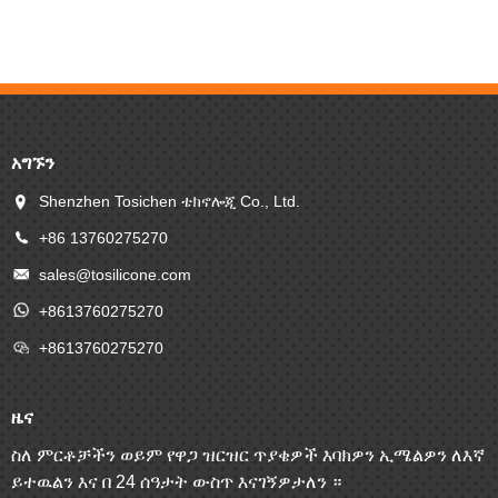
አግኙን
Shenzhen Tosichen ቴክኖሎጂ Co., Ltd.
+86 13760275270
sales@tosilicone.com
+8613760275270
+8613760275270
ዜና
ስለ ምርቶቻችን ወይም የዋጋ ዝርዝር ጥያቄዎች እባክዎን ኢሜልዎን ለእኛ
ይተዉልን እና በ 24 ሰዓታት ውስጥ እናገኝዎታለን ።