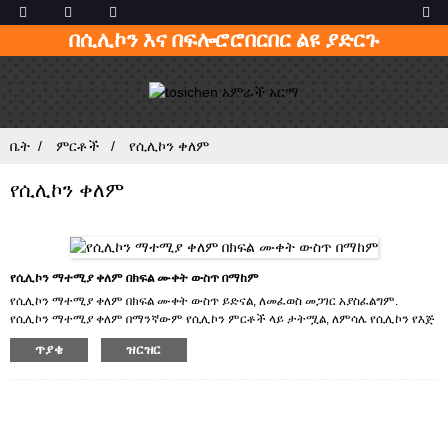
በሲሊኮን እና በፍሎሮሮበርበር ልዩ ያድርጉ
ቤት
ምርቶች
የሲሊኮን ቀለም
የሲሊኮን ቀለም
የሲሊኮን ማተሚያ ቀለም በክፍል ሙቀት ውስጥ በማከም
የሲሊኮን ማተሚያ ቀለም በክፍል ሙቀት ውስጥ ይድናል, ለመፈወስ መጋገር አያስፈልግም.
የሲሊኮን ማተሚያ ቀለም በማንኛውም የሲሊኮን ምርቶች ላይ ታትሟል, ለምሳሌ የሲሊኮን የእጅ
አንጓዎች, የሞባይል ስልክ መያዣዎች, የመዋኛ መያዣዎች እና የቁልፍ ሰሌዳዎች.
ጥያቄ
ዝርዝር
ሁሉም የሲሊኮን ማተሚያ ቀለም ቀለሞች ሊበጁ ይችላሉ.
ምርቶቻችንን የሚፈልጉ ከሆነ ወይም ምርቶቻችንን ለመሸጥ ከፈለጉ ጥሩ ዋጋ እና ምርጥ
አገልግሎቶችን እንሰጥዎታለን።