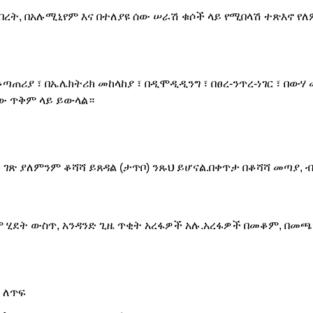
በብረት, በአሉሚኒየም እና በተለያዩ ሰው ሠራሽ ቁሶች ላይ የሚበላሽ ተጽእኖ የለ
ጠሪያ ፣ በኤሌክትሪክ መከላከያ ፣ በዲሞዲዲንግ ፣ በፀረ-ንጥረ-ነገር ፣ በውሃ መ
ው ጥቅም ላይ ይውላል።
 ገጽ ያለምንም ቆሻሻ ይጸዳል (ታጥቦ) ንጹህ ይሆናል.በቀጥታ በቆሻሻ መጣያ
 ሂደት ውስጥ, አንዳንድ ጊዜ ጥቂት አረፋዎች አሉ.አረፋዎች በመቆም, በመጫ
 ለጥፍ