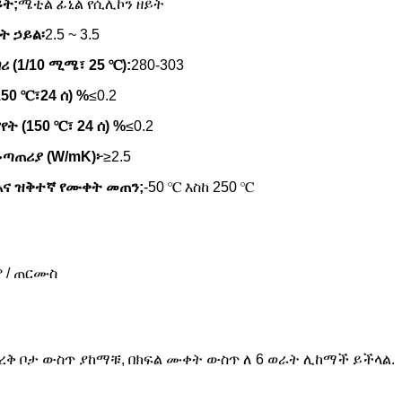
ይት;
ሜቲል ፊኒል የሲሊኮን ዘይት
ት ኃይል፡
2.5 ~ 3.5
ሪ (1/10 ሚሜ፣ 25 ℃):
280-303
150 ℃፣24 ሰ) %
≤0.2
ት (150 ℃፣ 24 ሰ) %
≤0.2
ጣጠሪያ (W/mK)፦
≥2.5
እና ዝቅተኛ የሙቀት መጠን;
-50 ℃ እስከ 250 ℃
 / ጠርሙስ
ረቅ ቦታ ውስጥ ያከማቹ, በክፍል ሙቀት ውስጥ ለ 6 ወራት ሊከማች ይችላል.