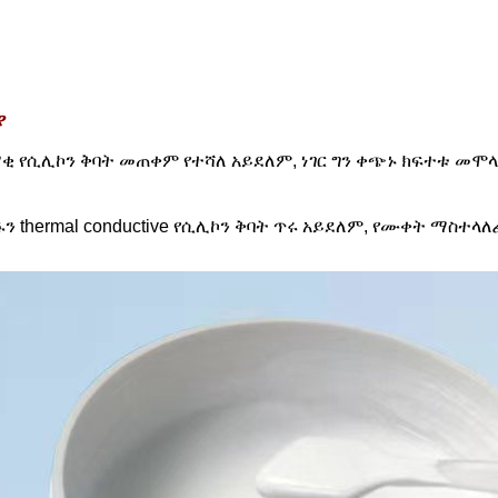
ያ
 የሲሊኮን ቅባት መጠቀም የተሻለ አይደለም, ነገር ግን ቀጭኑ ክፍተቱ መሞላ
 thermal conductive የሲሊኮን ቅባት ጥሩ አይደለም, የሙቀት ማስተ