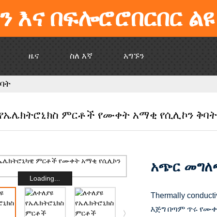
ን እና በፍሎሮሮበርበር ልዩ
ዜና
ስለ እኛ
አግኙን
ባት
 የኤሌክትሮኒክስ ምርቶች የሙቀት አማቂ የሲሊኮን ቅባት
አጭር መግለ
Loading...
Thermally conduc
እጅግ በጣም ጥሩ የሙ