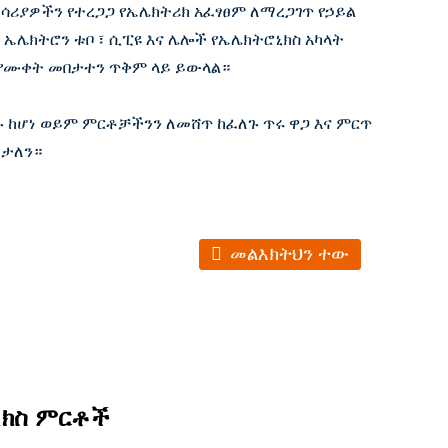
ሳሪያዎችን የተረጋጋ የኤሌክትሪክ አፈፃፀም ለማረጋገጥ የኃይል
 ኤሌክትሮን ቱቦ ፣ ሲፒዩ እና ሌሎች የኤሌክትሮኒክስ አካላት
 የሙቀት መበታተን ጥቅም ላይ ይውላል።
 ከሆነ ወይም ምርቶቻችንን ለመሸጥ ከፈለጉ ጥሩ ዋጋ እና ምርጥ
ዎታለን።
መልእክትህን ተው
ኒክስ ምርቶች