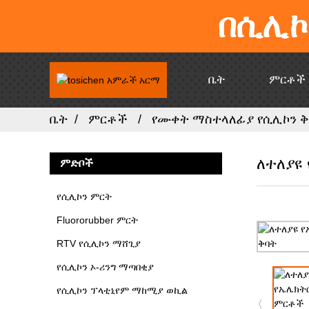
በሲሊኮ
ቤት
ምርቶች
ቤት
ምርቶች
የሙቀት ማስተላለፊያ የሲሊኮን ቅ
ለተለያዩ
ምድቦች
የሲሊኮን ምርት
Fluororubber ምርት
RTV የሲሊኮን ማሸጊያ
የሲሊኮን ኦ-ሪንግ ማጣበቂያ
የሲሊኮን ፕላቲኒየም ማከሚያ ወኪል