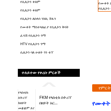
የሲሊኮን ቀለም
የሲሊኮን ቀለም
የሲሊኮን ለስላሳ ንክኪ ሽፋን
የሙቀት ማስተላለፊያ የሲሊኮን ቅባት
ፈሳሽ የሲሊኮን ጎማ
HTV የሲሊኮን ጎማ
ሲሊኮን ባለ ሁለት ጎን ቴፕ
ተለይተው የቀረቡ ምርቶች
የምርት
FKM የላስቲክ ስትሪፕ
የሙቀት
በዘይት አር...