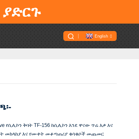
 ያድርጉ
English
ጫ፡-
tive የሲሊኮን ቅባት TF-156 ከሲሊኮን እንደ ዋናው ጥሬ እቃ እና
ቀት መከላከያ እና የሙቀት መቆጣጠሪያ ቁሳቁሶች መጨመር