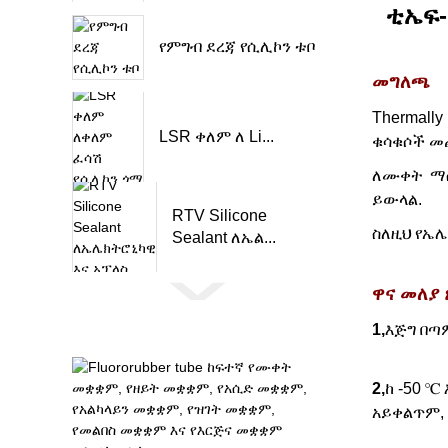
ቲኤፍ
የምግብ ደረጃ የሲሊኮን ቱቦ
መግለጫ
Thermall
LSR ቀለም ለ Li...
ቁሳቁሶች መ
ለሙቀት ማስ
ይውላል.
RTV Silicone
ስለዚህ የኤሌ
Sealant ለኤል...
ዋና መለያ 
1,
እጅግ በጣ
2,
ከ -50 
አይቀልጥም,