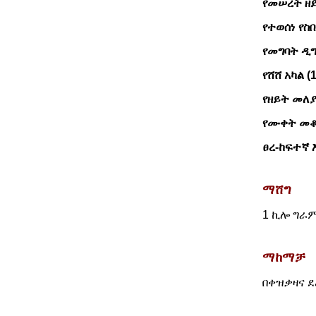
የመሠረት ዘ
የተወሰነ የስበ
የመግባት ዲግ
የሸሸ አካል (
የዘይት መለያየ
የሙቀት መቆ
ፀረ-ከፍተኛ 
ማሸግ
1 ኪሎ ግራም
ማከማቻ
በቀዝቃዛና ደ