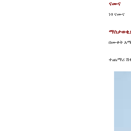
ናሙና
ነፃ ናሙና
ማስታወቂ
በሙቀት አማቂ
ተጨማሪ ሽፋን