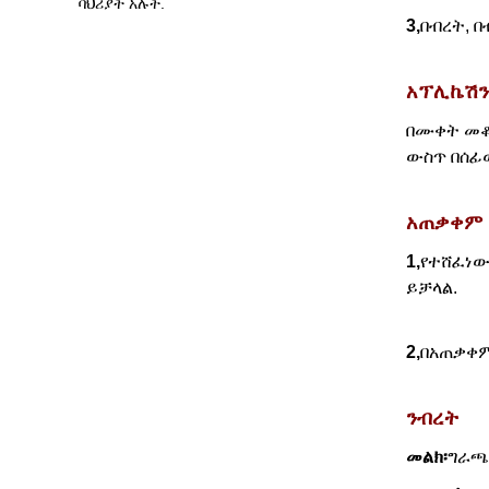
3,
በብረት, 
አፕሊኬሽን
በሙቀት መቆጣ
ውስጥ በሰፊ
አጠቃቀም
1,
የተሸፈነው
ይቻላል.
2,
በአጠቃቀም
ንብረት
መልክ፡
ግራጫ