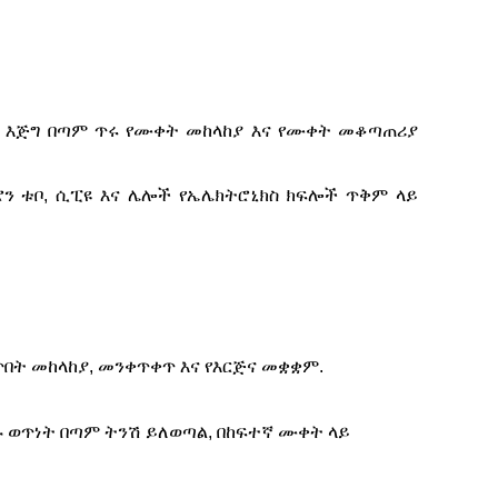
ቃ እና እጅግ በጣም ጥሩ የሙቀት መከላከያ እና የሙቀት መቆጣጠሪያ
ን ቱቦ, ሲፒዩ እና ሌሎች የኤሌክትሮኒክስ ክፍሎች ጥቅም ላይ
በት መከላከያ, መንቀጥቀጥ እና የእርጅና መቋቋም.
እሱ ወጥነት በጣም ትንሽ ይለወጣል, በከፍተኛ ሙቀት ላይ