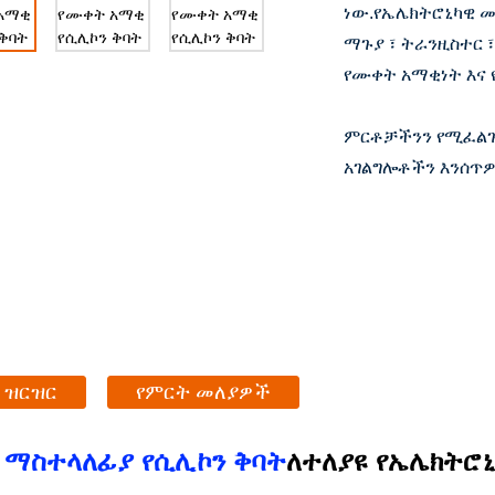
ነው.የኤሌክትሮኒካዊ መ
ማጉያ ፣ ትራንዚስተር ፣
የሙቀት አማቂነት እና
ምርቶቻችንን የሚፈልጉ
አገልግሎቶችን እንሰጥ
 ዝርዝር
የምርት መለያዎች
 ማስተላለፊያ የሲሊኮን ቅባት
ለተለያዩ የኤሌክትሮ