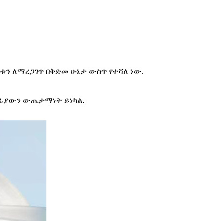
ቱን ለማረጋገጥ በቅድመ ሁኔታ ውስጥ የተሻለ ነው.
ላለፊያውን ውጤታማነት ይነካል.