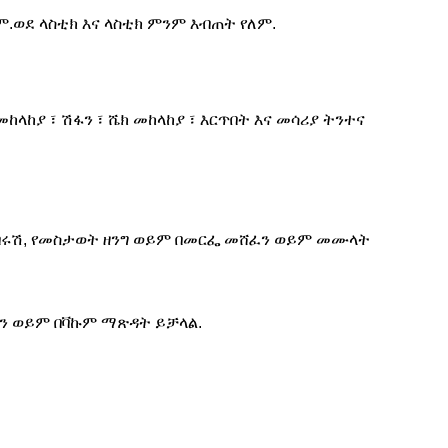
ም.ወደ ላስቲክ እና ላስቲክ ምንም እብጠት የለም.
ከላከያ ፣ ሽፋን ፣ ሼክ መከላከያ ፣ እርጥበት እና መሳሪያ ትንተና
, ብሩሽ, የመስታወት ዘንግ ወይም በመርፌ መሸፈን ወይም መሙላት
ን ወይም በቫኩም ማጽዳት ይቻላል.