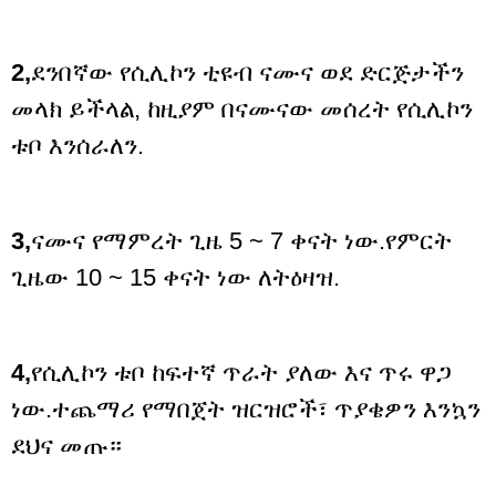
2,
ደንበኛው የሲሊኮን ቲዩብ ናሙና ወደ ድርጅታችን
መላክ ይችላል, ከዚያም በናሙናው መሰረት የሲሊኮን
ቱቦ እንሰራለን.
3,
ናሙና የማምረት ጊዜ 5 ~ 7 ቀናት ነው.የምርት
ጊዜው 10 ~ 15 ቀናት ነው ለትዕዛዝ.
4,
የሲሊኮን ቱቦ ከፍተኛ ጥራት ያለው እና ጥሩ ዋጋ
ነው.ተጨማሪ የማበጀት ዝርዝሮች፣ ጥያቄዎን እንኳን
ደህና መጡ።