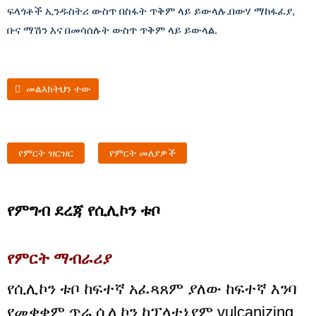
ፍላጎቶች ኢንዱስትሪ ውስጥ በስፋት ጥቅም ላይ ይውላሉ.በውሃ ማከፋፈያ,
ቡና ማሽን እና በመሳሰሉት ውስጥ ጥቅም ላይ ይውላል.
መልእክትህን ተው
የምርት ዝርዝር
የምርት መለያዎች
የምግብ ደረጃ የሲሊኮን ቱቦ
የምርት ማብራሪያ
የሲሊኮን ቱቦ ከፍተኛ አፈጻጸም ያለው ከፍተኛ እንባ
የመቋቋም ጥሬ ሲሊኮን ከፕላቲኒየም vulcanizing