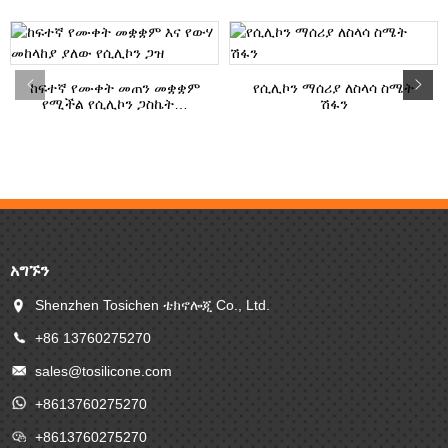
ከፍተኛ የሙቀት መጠን መቋቋም
የሲሊኮን ማሰሪያ ለስላሳ ስሜት
የሚችል የሲሊኮን ጋስኬት…
ሽፋን
አግኙን
Shenzhen Tosichen ቴክኖሎጂ Co., Ltd.
+86 13760275270
sales@tosilicone.com
+8613760275270
+8613760275270