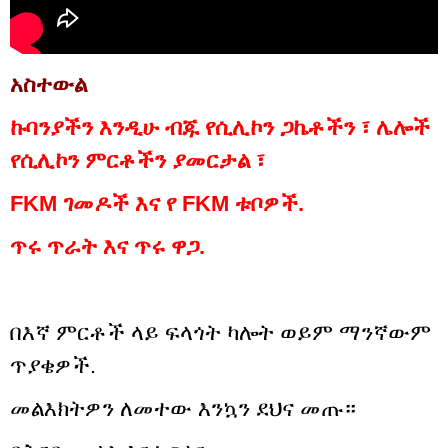
አስተውል
ኩባንያችን እንዲሁ ብጁ የሲሊኮን ጋኬቶችን ፣ ሌሎች
የሲሊኮን ምርቶችን ያመርታል ፣
FKM ገመዶች እና የ FKM ቱቦዎች.
ጥሩ ጥራት እና ጥሩ ዋጋ.
በእኛ ምርቶች ላይ ፍላጎት ካሎት ወይም ማንኛውም
ጥያቄዎች.
መልእክትዎን ለመተው እንኳን ደህና መጡ።