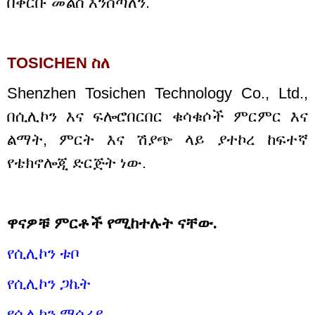
በቅርቡ መልስ እንሰጣለን
.
TOSICHEN ስለ
Shenzhen Tosichen Technology Co., Ltd.,
በሲሊኮን እና ፍሎሮበርበር ቁሳቁሶች ምርምር እና
ልማት, ምርት እና ሽያጭ ላይ ያተኮረ ከፍተኛ
የቴክኖሎጂ ድርጅት ነው.
ዋናዎቹ ምርቶች የሚከተሉት ናቸው.
የሲሊኮን ቱቦ
የሲሊኮን ጋኬት
የሲሊኮን ማሰሪያ