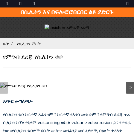
በሲሊኮን እና በፍሎሮሮበርበር ልዩ ያድርጉ
ቤት
የሲሊኮን ምርት
የምግብ ደረጃ የሲሊኮን ቱቦ
አጭር መግለጫ፡-
የሲሊኮን ቱቦ ከፍተኛ አፈፃፀም ፣ ከፍተኛ የእንባ መቋቋም ፣ የምግብ ደረጃ ጥሬ
ሲሊኮን ከፕላቲኒየም vulcanizing ወኪል vulcanized extrusion ጋር የተሰራ
ነው።የሲሊኮን ቱቦዎች በቤት ውስጥ መገልገያ መሳሪያዎች, በዕለት ተዕለት