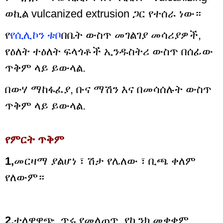
ወኪል vulcanized extrusion ጋር የተሰራ ነው።
የ
የሲሊኮን ቱቦ
በቤት ውስጥ መገልገያ መሳሪያዎች,
የዕለት ተዕለት ፍላጎቶች ኢንዱስትሪ ውስጥ በሰፊው
ጥቅም ላይ ይውላል.
በውሃ ማከፋፈያ, ቡና ማሽን እና በመሳሰሉት ውስጥ
ጥቅም ላይ ይውላል.
የምርት ጥቅም
1,
መርዛማ ያልሆነ ፣ ሽታ የሌለው ፣ ቢጫ ቀለም
የለውም።
2,
ተለዋዋጭ, ጥሩ የመለጠጥ, የኪንክ መቋቋም,