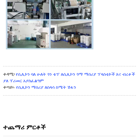
ቀዳሚ፡
የሲሊኮን ባለ ሁለት ጎን ቴፕ ለሲሊኮን ጎማ ማሰሪያ ፕላስቲኮች እና ብረቶች
ያለ ፕሪመር አያስፈልግም
ቀጣይ፡-
የሲሊኮን ማሰሪያ ለስላሳ ስሜት ሽፋን
ተጨማሪ ምርቶች