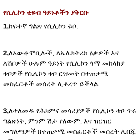
የሲሊኮን ቲዩብ ዓይነቶችን ያቅርቡ
1,
ከፍተኛ ግልጽ የሲሊኮን ቱቦ.
2,
ለአውቶሞቢሎች, ለኤሌክትሪክ ዕቃዎች እና
ለሽቦዎች ሁሉም ዓይነት የሲሊኮን ጎማ መከላከያ
ቱቦዎች የሲሊኮን ቱቦ ርዝመት በተጠቃሚ
መስፈርቶች መሰረት ሊቆረጥ ይችላል.
3,
ለተለመዱ የሕክምና መሳሪያዎች የሲሊኮን ቱቦ ጥሩ
ግልጽነት, ምንም ሽታ የለውም, እና ዝርዝር
መግለጫዎች በተጠቃሚ መስፈርቶች መሰረት ሊበጁ