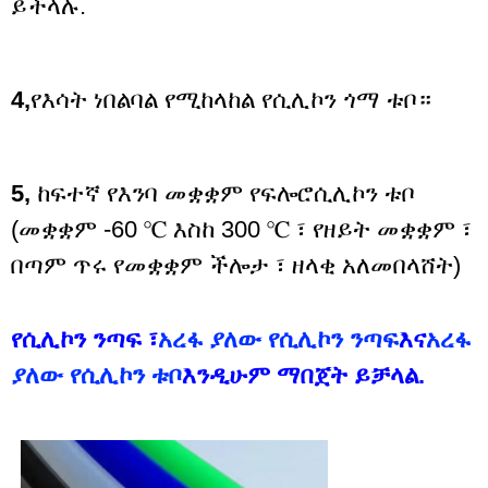
ይችላሉ.
4,
የእሳት ነበልባል የሚከላከል የሲሊኮን ጎማ ቱቦ።
5,
ከፍተኛ የእንባ መቋቋም የፍሎሮሲሊኮን ቱቦ
(መቋቋም -60 ℃ እስከ 300 ℃ ፣ የዘይት መቋቋም ፣
በጣም ጥሩ የመቋቋም ችሎታ ፣ ዘላቂ አለመበላሸት)
የሲሊኮን ንጣፍ ፣
አረፋ ያለው የሲሊኮን ንጣፍ
እና
አረፋ
ያለው የሲሊኮን ቱቦ
እንዲሁም ማበጀት ይቻላል.