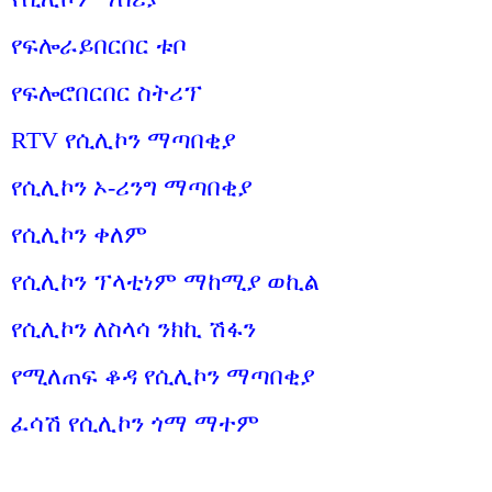
የፍሎራይበርበር ቱቦ
የፍሎሮበርበር ስትሪፕ
RTV የሲሊኮን ማጣበቂያ
የሲሊኮን ኦ-ሪንግ ማጣበቂያ
የሲሊኮን ቀለም
የሲሊኮን ፕላቲነም ማከሚያ ወኪል
የሲሊኮን ለስላሳ ንክኪ ሽፋን
የሚለጠፍ ቆዳ የሲሊኮን ማጣበቂያ
ፈሳሽ የሲሊኮን ጎማ ማተም