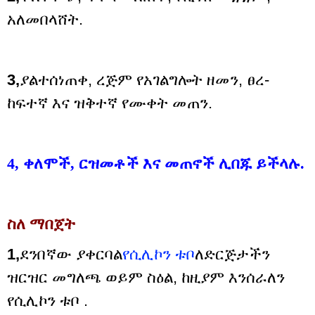
አለመበላሸት.
3,
ያልተሰነጠቀ, ረጅም የአገልግሎት ዘመን, ፀረ-
ከፍተኛ እና ዝቅተኛ የሙቀት መጠን.
4,
ቀለሞች, ርዝመቶች እና መጠኖች ሊበጁ ይችላሉ.
ስለ ማበጀት
1,
ደንበኛው ያቀርባል
የሲሊኮን ቱቦ
ለድርጅታችን
ዝርዝር መግለጫ ወይም ስዕል, ከዚያም እንሰራለን
የሲሊኮን ቱቦ .