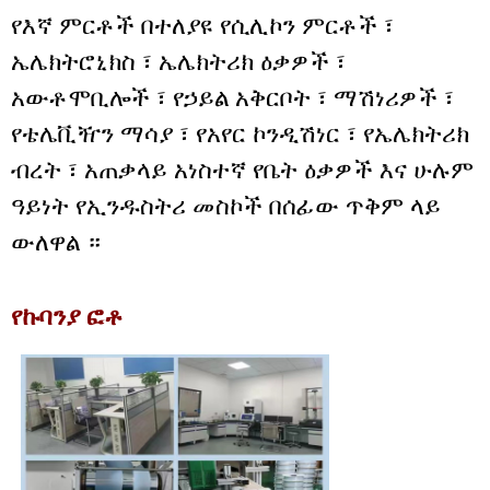
የእኛ ምርቶች በተለያዩ የሲሊኮን ምርቶች ፣
ኤሌክትሮኒክስ ፣ ኤሌክትሪክ ዕቃዎች ፣
አውቶሞቢሎች ፣ የኃይል አቅርቦት ፣ ማሽነሪዎች ፣
የቴሌቪዥን ማሳያ ፣ የአየር ኮንዲሽነር ፣ የኤሌክትሪክ
ብረት ፣ አጠቃላይ አነስተኛ የቤት ዕቃዎች እና ሁሉም
ዓይነት የኢንዱስትሪ መስኮች በሰፊው ጥቅም ላይ
ውለዋል ።
የኩባንያ ፎቶ