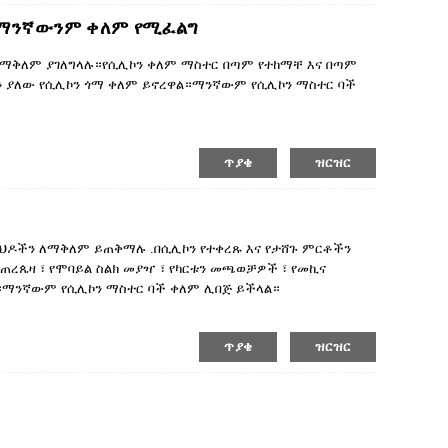
 ማንኛውንም ቀለም የሚፈልግ
ለማቅለም ያገለግላሉ።የሲሊኮን ቀለም ማስተር በጣም የተከማቸ እና በጣም
 ያለው የሲሊኮን ጎማ ቀለም ይኖረዋል።ማንኛውም የሲሊኮን ማስተር ባች
 ጥሩ ዋጋ እና ምርጥ አገልግሎቶችን እንሰጥዎታለን።
ጥያቄ
ዝርዝር
ውህዶችን ለማቅለም ይጠቅማሉ .በሲሊኮን የተቀረጹ እና የታሸጉ ምርቶችን
ጠረጴዛ ፣ የሞባይል ስልክ መያዣ ፣ የካርቱን መጫወቻዎች ፣ የመኪና
።ማንኛውም የሲሊኮን ማስተር ባች ቀለም ሊበጅ ይችላል።
 ጥሩ ዋጋ እና ምርጥ አገልግሎቶችን እንሰጥዎታለን።
ጥያቄ
ዝርዝር