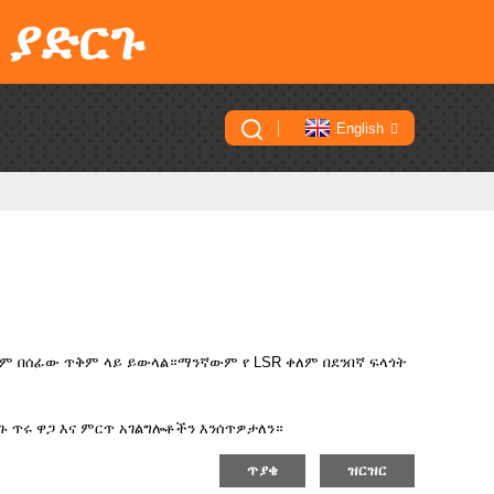
 ያድርጉ
English
ም በሰፊው ጥቅም ላይ ይውላል።ማንኛውም የ LSR ቀለም በደንበኛ ፍላጎት
 ጥሩ ዋጋ እና ምርጥ አገልግሎቶችን እንሰጥዎታለን።
ጥያቄ
ዝርዝር