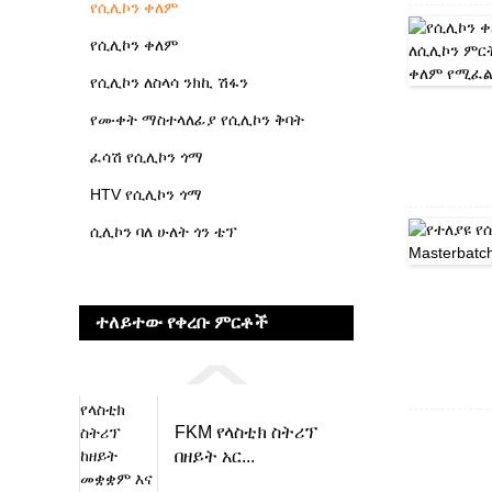
የሲሊኮን ቀለም
የሲሊኮን ቀለም
የሲሊኮን ለስላሳ ንክኪ ሽፋን
የሙቀት ማስተላለፊያ የሲሊኮን ቅባት
ፈሳሽ የሲሊኮን ጎማ
HTV የሲሊኮን ጎማ
ሲሊኮን ባለ ሁለት ጎን ቴፕ
ተለይተው የቀረቡ ምርቶች
FKM የላስቲክ ስትሪፕ
በዘይት አር...