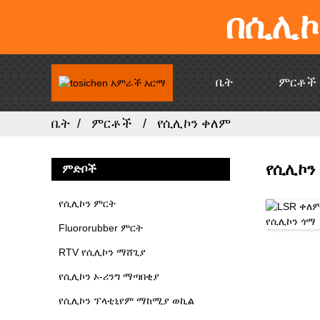
በሲሊኮ
ቤት
ምርቶች
ቤት
ምርቶች
የሲሊኮን ቀለም
የሲሊኮን
ምድቦች
የሲሊኮን ምርት
Fluororubber ምርት
RTV የሲሊኮን ማሸጊያ
የሲሊኮን ኦ-ሪንግ ማጣበቂያ
የሲሊኮን ፕላቲኒየም ማከሚያ ወኪል