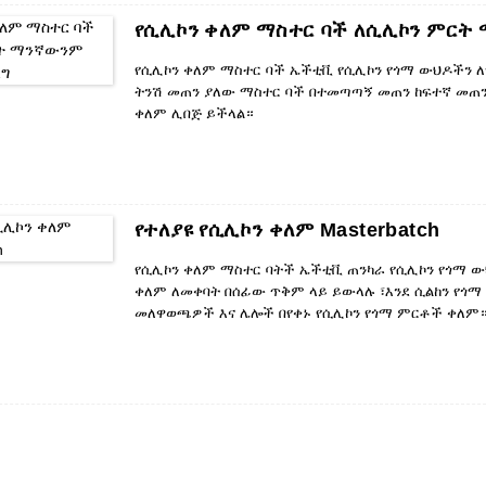
የሲሊኮን ቀለም ማስተር ባች ለሲሊኮን ምርት
የሲሊኮን ቀለም ማስተር ባች ኤችቲቪ የሲሊኮን የጎማ ውህዶችን 
ትንሽ መጠን ያለው ማስተር ባች በተመጣጣኝ መጠን ከፍተኛ መጠን
ቀለም ሊበጅ ይችላል።
ምርቶቻችንን የሚፈልጉ ከሆነ ወይም ምርቶቻችንን ለመሸጥ ከፈለጉ
የተለያዩ የሲሊኮን ቀለም Masterbatch
የሲሊኮን ቀለም ማስተር ባትች ኤችቲቪ ጠንካራ የሲሊኮን የጎማ 
ቀለም ለመቀባት በሰፊው ጥቅም ላይ ይውላሉ ፣እንደ ሲልከን የጎማ 
መለዋወጫዎች እና ሌሎች በየቀኑ የሲሊኮን የጎማ ምርቶች ቀለም
ምርቶቻችንን የሚፈልጉ ከሆነ ወይም ምርቶቻችንን ለመሸጥ ከፈለጉ