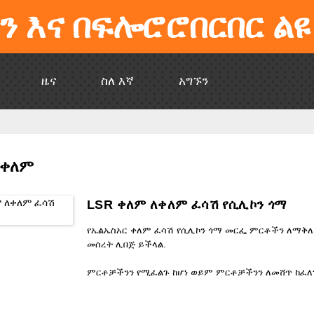
ን እና በፍሎሮሮበርበር ልዩ
ዜና
ስለ እኛ
አግኙን
 ቀለም
LSR ቀለም ለቀለም ፈሳሽ የሲሊኮን ጎማ
የኤልኤስአር ቀለም ፈሳሽ የሲሊኮን ጎማ መርፌ ምርቶችን ለማቅለ
መሰረት ሊበጅ ይችላል.
ምርቶቻችንን የሚፈልጉ ከሆነ ወይም ምርቶቻችንን ለመሸጥ ከፈለጉ