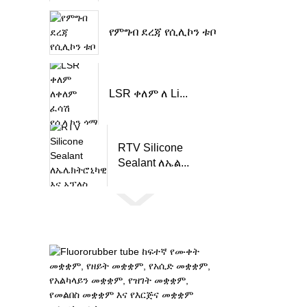
የምግብ ደረጃ የሲሊኮን ቱቦ
LSR ቀለም ለ Li...
RTV Silicone
Sealant ለኤል...