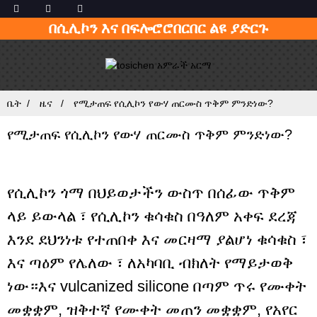
በሲሊኮን እና በፍሎሮሮበርበር ልዩ ያድርጉ
ቤት
ዜና
የሚታጠፍ የሲሊኮን የውሃ ጠርሙስ ጥቅም ምንድነው?
የሚታጠፍ የሲሊኮን የውሃ ጠርሙስ ጥቅም ምንድነው?
የሲሊኮን ጎማ በህይወታችን ውስጥ በሰፊው ጥቅም
ላይ ይውላል ፣ የሲሊኮን ቁሳቁስ በዓለም አቀፍ ደረጃ
እንደ ደህንነቱ የተጠበቀ እና መርዛማ ያልሆነ ቁሳቁስ ፣
እና ጣዕም የሌለው ፣ ለአካባቢ ብክለት የማይታወቅ
ነው።እና vulcanized silicone በጣም ጥሩ የሙቀት
መቋቋም, ዝቅተኛ የሙቀት መጠን መቋቋም, የአየር