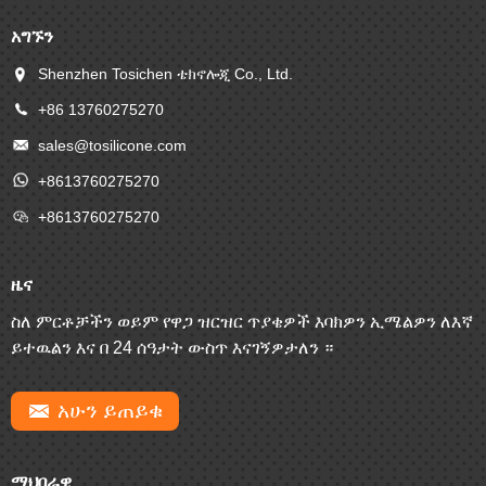
አግኙን
Shenzhen Tosichen ቴክኖሎጂ Co., Ltd.
+86 13760275270
sales@tosilicone.com
+8613760275270
+8613760275270
ዜና
ስለ ምርቶቻችን ወይም የዋጋ ዝርዝር ጥያቄዎች እባክዎን ኢሜልዎን ለእኛ
ይተዉልን እና በ 24 ሰዓታት ውስጥ እናገኝዎታለን ።
አሁን ይጠይቁ
ማህበራዊ