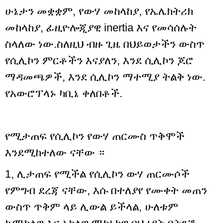
ሁኔታን መቋቋም, የውሃ መከላከያ, የኤሌክትሪክ
መከላከያ, ፊዚዮሎጂያዊ inertia እና የመሳሰሉት
ስላለው ነው.ስለዚህ ብዙ ጊዜ በህይወታችን ውስጥ
የሲሊኮን ምርቶችን እናያለን, እንደ ሲሊኮን ጆሮ
ማዳመጫዎች, እንደ ሲሊኮን ማተሚያ ትልቅ ነው.
የአውሮፕላኑ ካቢኔ ቀለበቶች.
የሚታጠፍ የሲሊኮን የውሃ ጠርሙስ ጥቅሞች
እንደሚከተለው ናቸው ።
1, ሊታጠፍ የሚችል የሲሊኮን ውሃ ጠርሙሶች
የምግብ ደረጃ ናቸው, እሱ በተለያየ የሙቀት መጠን
ውስጥ ጥቅም ላይ ሊውል ይችላል, ሁለቱም