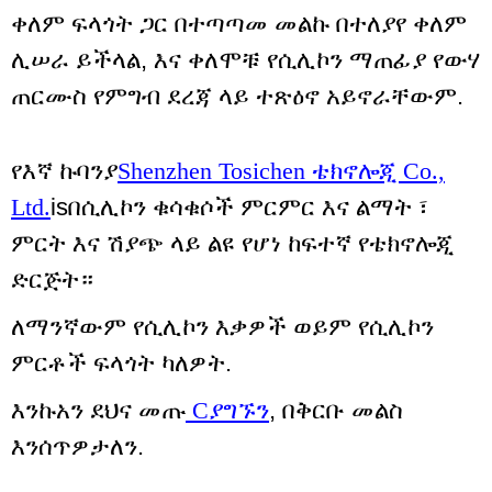
ቀለም ፍላጎት ጋር በተጣጣመ መልኩ በተለያየ ቀለም
ሊሠራ ይችላል, እና ቀለሞቹ የሲሊኮን ማጠፊያ የውሃ
ጠርሙስ የምግብ ደረጃ ላይ ተጽዕኖ አይኖራቸውም.
የእኛ ኩባንያ
Shenzhen Tosichen ቴክኖሎጂ Co.,
Ltd.
i
s
በሲሊኮን ቁሳቁሶች ምርምር እና ልማት ፣
ምርት እና ሽያጭ ላይ ልዩ የሆነ ከፍተኛ የቴክኖሎጂ
ድርጅት።
ለማንኛውም የሲሊኮን እቃዎች ወይም የሲሊኮን
ምርቶች ፍላጎት ካለዎት.
እንኩአን ደህና መጡ
C
ያግኙን
, በቅርቡ መልስ
እንሰጥዎታለን.