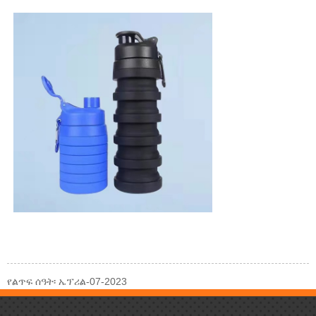
የልጥፍ ሰዓት፡ ኤፕሪል-07-2023