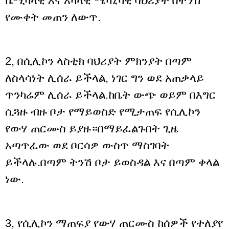
ኬሚካላዊ እና አካላዊ ሜካኒካዊ ባህሪያት በትንሽ
የሙቀት መጠን ለውጥ.
2, በሲሊኮን ላስቲክ ባህሪያት ምክንያት በጣም
ለስላሳነት ሊሰራ ይችላል, ነገር ግን ወደ አጠቃላይ
ጥንካሬም ሊሰራ ይችላል.ከቤት ውጭ ወይም በእግር
ሲጓዙ ብዙ ቦታ የማይወስድ የሚታጠፍ የሲሊኮን
የውሃ ጠርሙስ ይያዙ።በማይፈልጉበት ጊዜ
አጣጥፈው ወደ ቦርሳዎ ውስጥ ማስገባት
ይችላሉ.በጣም ትንሽ ቦታ ይወስዳል እና በጣም ቀላል
ነው.
3, የሲሊኮን ማጠፍያ የውሃ ጠርሙስ ከሰዎች የተለያየ