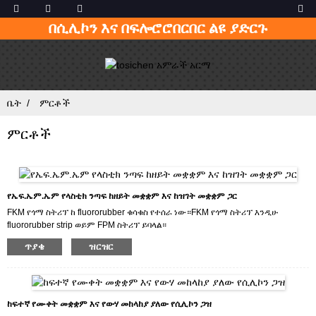
በሲሊኮን እና በፍሎሮሮበርበር ልዩ ያድርጉ
ቤት
ምርቶች
ምርቶች
የኤፍ.ኤም.ኤም የላስቲክ ንጣፍ ከዘይት መቋቋም እና ከዝገት መቋቋም ጋር
FKM የጎማ ስትሪፕ ከ fluororubber ቁሳቁስ የተሰራ ነው።FKM የጎማ ስትሪፕ እንዲሁ
fluororubber strip ወይም FPM ስትሪፕ ይባላል።
የ FKM የጎማ ስትሪፕ ከፍተኛ የሙቀት መቋቋም ፣ የዘይት መቋቋም ፣ የአሲድ መቋቋም ፣
ጥያቄ
ዝርዝር
የአልካላይን መቋቋም ፣ የዝገት መቋቋም ፣ የመልበስ መቋቋም እና የእርጅና መቋቋም ባህሪዎች
አሉት።
FKM የጎማ ስትሪፕ በአውቶሞቢል፣ በመርከብ ግንባታ፣ በፔትሮሊየም፣ በኬሚካል፣ በማሽነሪ፣
በአቪዬሽን እና በሌሎች የኢንዱስትሪ መስኮች ያገለግላል።
ከፍተኛ የሙቀት መቋቋም እና የውሃ መከላከያ ያለው የሲሊኮን ጋዝ
ምርቶቻችንን የሚፈልጉ ከሆነ ወይም ምርቶቻችንን ለመሸጥ ከፈለጉ ጥሩ ዋጋ እና ምርጥ