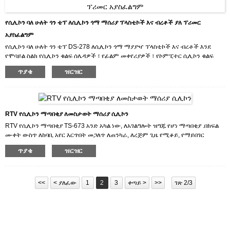
አገልግሎቶችን እንሰጥዎታለን።
የሲሊኮን ባለ ሁለት ጎን ቴፕ ለሲሊኮን ጎማ ማሰሪያ ፕላስቲኮች እና ብረቶች ያለ ፕሪመር
አያስፈልግም
የሲሊኮን ባለ ሁለት ጎን ቴፕ DS-278 ለሲሊኮን ጎማ ማያያዣ ፕላስቲኮች እና ብረቶች እንደ
የሞባይል ስልክ የሲሊኮን ቁልፍ ሰሌዳዎች ፣ የፊልም መቀየሪያዎች ፣ የኮምፒተር ሲሊኮን ቁልፍ
ሰሌዳዎች ፣ የርቀት መቆጣጠሪያ የሲሊኮን ቁልፍ ሰሌዳዎች ፣ የሲሊኮን ቁልፍ ሰሌዳዎች ፣ የሲሊኮን
ጥያቄ
ዝርዝር
የሞባይል ስልክ መያዣዎች እና ሌሎች ምርቶች።የሲሊኮን ጎማ ያለ ፕሪመር በቀጥታ ተጣብቋል.
ምርቶቻችንን የሚፈልጉ ከሆነ ወይም ምርቶቻችንን ለመሸጥ ከፈለጉ ጥሩ ዋጋ እና ምርጥ
አገልግሎቶችን እንሰጥዎታለን።
RTV የሲሊኮን ማጣበቂያ ለመስታወት ማሰሪያ ሲሊኮን
RTV የሲሊኮን ማጣበቂያ TS-673 አንድ አካል ነው, ለአገልግሎት ዝግጁ የሆነ ማጣበቂያ .በክፍል
ሙቀት ውስጥ ለከባቢ አየር እርጥበት መጋለጥ ለጠንካራ, ለረጅም ጊዜ የሚቆይ, የማይበገር
የሲሊኮን ጎማ ይድናሉ.TS-673 የኤፍዲኤ መስፈርቶችን ያከብራል።
ጥያቄ
ዝርዝር
ምርቶቻችንን የሚፈልጉ ከሆነ ወይም ምርቶቻችንን ለመሸጥ ከፈለጉ ጥሩ ዋጋ እና ምርጥ
አገልግሎቶችን እንሰጥዎታለን።
<<
< ያለፈው
1
2
3
ቀጣይ >
>>
ገጽ 2/3