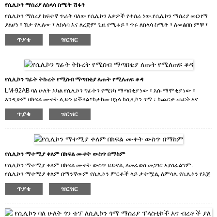
የሲሊኮን ማሰሪያ ለስላሳ ስሜት ሽፋን
የሲሊኮን ማሰሪያ ከፍተኛ ጥራት ባለው የሲሊኮን እቃዎች የተሰራ ነው.የሲሊኮን ማሰሪያ መርዛማ
ያልሆነ ፣ ሽታ የሌለው ፣ ለስላሳ እና ለረጅም ጊዜ የሚቆይ ፣ ጥሩ ለስላሳ ስሜት ፣ ለመልበስ ምቹ ፣
ውሃ የማይገባ ፣ ላብ የማይበላሽ ፣ ለስላሳ እና ዘላቂ ነው።ማንኛውም የሲሊኮን ማሰሪያ ቀለም
ጥያቄ
ዝርዝር
ሊበጅ ይችላል.
የሲሊኮን ግፊት ትኩረት የሚስብ ማጣበቂያ ለጡት የሚለጠፍ ቆዳ
LM-92AB ባለ ሁለት አካል የሲሊኮን ግፊትን የሚነካ ማጣበቂያ ነው ፣ እሱ ማሞቂያ ነው ፣
እንዲሁም በክፍል ሙቀት ሊድን ይችላል።ከታከመ በኋላ ከሲሊኮን ጎማ ፣ ከጨርቃ ጨርቅ እና
ከሌሎች ቁሳቁሶች ጋር ጥሩ ማጣበቂያ አለው ፣ እና በጣም ጥሩ የወለል ንጣፍ ኃይል አለው ፣ ቆዳ
ጥያቄ
ዝርዝር
በሚለጠፍበት ጊዜ እንደገና ጥቅም ላይ ሊውል ይችላል።LM-92AB በሲሊኮን ብሬክ, የሕክምና
ጠባሳ እና ሌሎች ምርቶች ውስጥ ጥቅም ላይ ይውላል.
ምርቶቻችንን የሚፈልጉ ከሆነ ወይም ምርቶቻችንን ለመሸጥ ከፈለጉ ጥሩ ዋጋ እና ምርጥ
አገልግሎቶችን እንሰጥዎታለን።
የሲሊኮን ማተሚያ ቀለም በክፍል ሙቀት ውስጥ በማከም
የሲሊኮን ማተሚያ ቀለም በክፍል ሙቀት ውስጥ ይድናል, ለመፈወስ መጋገር አያስፈልግም.
የሲሊኮን ማተሚያ ቀለም በማንኛውም የሲሊኮን ምርቶች ላይ ታትሟል, ለምሳሌ የሲሊኮን የእጅ
አንጓዎች, የሞባይል ስልክ መያዣዎች, የመዋኛ መያዣዎች እና የቁልፍ ሰሌዳዎች.
ጥያቄ
ዝርዝር
ሁሉም የሲሊኮን ማተሚያ ቀለም ቀለሞች ሊበጁ ይችላሉ.
ምርቶቻችንን የሚፈልጉ ከሆነ ወይም ምርቶቻችንን ለመሸጥ ከፈለጉ ጥሩ ዋጋ እና ምርጥ