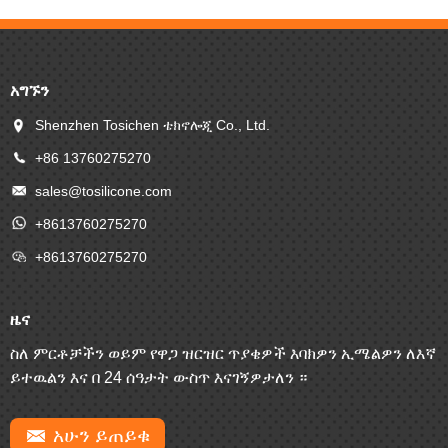
አግኙን
Shenzhen Tosichen ቴክኖሎጂ Co., Ltd.
+86 13760275270
sales@tosilicone.com
+8613760275270
+8613760275270
ዜና
ስለ ምርቶቻችን ወይም የዋጋ ዝርዝር ጥያቄዎች እባክዎን ኢሜልዎን ለእኛ
ይተዉልን እና በ 24 ሰዓታት ውስጥ እናገኝዎታለን ።
አሁን ይጠይቁ