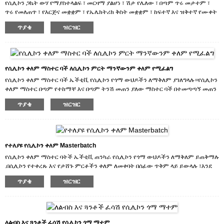
የሲሊኮን ጋኬት ውሃ የማያስተላልፍ ፣ መርዛማ ያልሆነ ፣ ሽታ የሌለው ፣ በጣም ጥሩ መታተም ፣
አገልግሎቶችን እንሰጥዎታለን።
ጥሩ የመለጠጥ ፣ የእርጅና መቋቋም ፣ የኤሌክትሪክ ቅስት መቋቋም ፣ ከፍተኛ እና ዝቅተኛ የሙቀት
መጠን መቋቋም።
ጥያቄ
ዝርዝር
ለምሳ ሣጥን፣ ለመጠጥ ኩባያ፣ ለኤሌክትሪክ ዕቃዎች፣ ለማሽነሪዎች ወዘተ ያገለግላል።
የሲሊኮን ጋኬት መግለጫ ሊበጅ ይችላል።
የሲሊኮን ቀለም ማስተር ባች ለሲሊኮን ምርት ማንኛውንም ቀለም የሚፈልግ
የሲሊኮን ቀለም ማስተር ባች ኤችቲቪ የሲሊኮን የጎማ ውህዶችን ለማቅለም ያገለግላሉ።የሲሊኮን
ቀለም ማስተር በጣም የተከማቸ እና በጣም ትንሽ መጠን ያለው ማስተር ባች በተመጣጣኝ መጠን
ከፍተኛ መጠን ያለው የሲሊኮን ጎማ ቀለም ይኖረዋል።ማንኛውም የሲሊኮን ማስተር ባች ቀለም
ጥያቄ
ዝርዝር
ሊበጅ ይችላል።
ምርቶቻችንን የሚፈልጉ ከሆነ ወይም ምርቶቻችንን ለመሸጥ ከፈለጉ ጥሩ ዋጋ እና ምርጥ
አገልግሎቶችን እንሰጥዎታለን።
የተለያዩ የሲሊኮን ቀለም Masterbatch
የሲሊኮን ቀለም ማስተር ባትች ኤችቲቪ ጠንካራ የሲሊኮን የጎማ ውህዶችን ለማቅለም ይጠቅማሉ
.በሲሊኮን የተቀረጹ እና የታሸጉ ምርቶችን ቀለም ለመቀባት በሰፊው ጥቅም ላይ ይውላሉ ፣እንደ
ሲልከን የጎማ ጠረጴዛ ፣ የሞባይል ስልክ መያዣ ፣ የካርቱን መጫወቻዎች ፣ የመኪና መለዋወጫዎች
ጥያቄ
ዝርዝር
እና ሌሎች በየቀኑ የሲሊኮን የጎማ ምርቶች ቀለም።ማንኛውም የሲሊኮን ማስተር ባች ቀለም
ሊበጅ ይችላል።
ምርቶቻችንን የሚፈልጉ ከሆነ ወይም ምርቶቻችንን ለመሸጥ ከፈለጉ ጥሩ ዋጋ እና ምርጥ
አገልግሎቶችን እንሰጥዎታለን።
ለልብስ እና ጓንቶች ፈሳሽ የሲሊኮን ጎማ ማተም